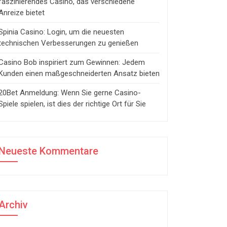
faszinierendes Casino, das verschiedene
Anreize bietet
Spinia Casino: Login, um die neuesten
technischen Verbesserungen zu genießen
Casino Bob inspiriert zum Gewinnen: Jedem
Kunden einen maßgeschneiderten Ansatz bieten
20Bet Anmeldung: Wenn Sie gerne Casino-
Spiele spielen, ist dies der richtige Ort für Sie
Neueste Kommentare
Archiv