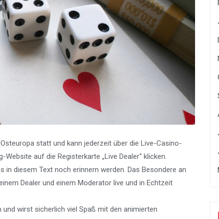
n Osteuropa statt und kann jederzeit über die Live-Casino-
Website auf die Registerkarte „Live Dealer“ klicken.
uns in diesem Text noch erinnern werden. Das Besondere an
 einem Dealer und einem Moderator live und in Echtzeit
 und wirst sicherlich viel Spaß mit den animierten