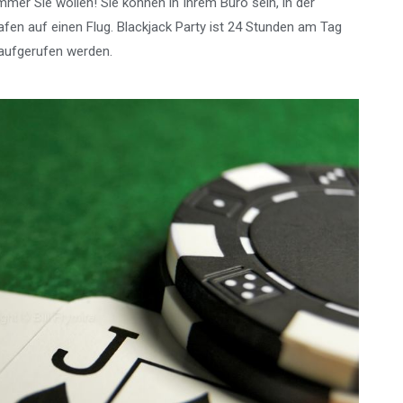
mer Sie wollen! Sie können in Ihrem Büro sein, in der
fen auf einen Flug. Blackjack Party ist 24 Stunden am Tag
 aufgerufen werden.