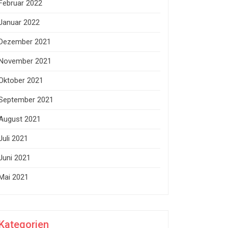
Februar 2022
Januar 2022
Dezember 2021
November 2021
Oktober 2021
September 2021
August 2021
Juli 2021
Juni 2021
Mai 2021
Kategorien