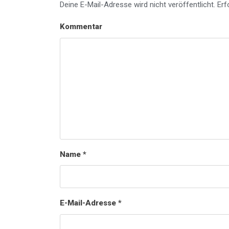
Deine E-Mail-Adresse wird nicht veröffentlicht.
Erfo
Kommentar
Name
*
E-Mail-Adresse
*