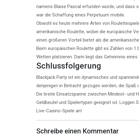
namens Blaise Pascal erfunden wurde, und dass se
war die Schaffung eines Perpetuum mobile.
Obwohl es heute mehrere Arten von Roulettespiele
amerikanische Roulette, wobei die europäische Vers
einen größeren Vorteil bietet als die amerikanisch
Beim europäischen Roulette gibt es Zahlen von 1 bi
Wetten platzieren. Darin liegt das Geheimnis eines 
Schlussfolgerung
Blackjack Party ist ein dynamisches und spannendes 
denjenigen in Betracht gezogen werden, die Spaß
Die breite Einsatzspanne zwischen Mindest- und Höc
Geldbeutel und Spielertypen geeignet ist. Loggen S
Live-Casino-Spiele an!
Schreibe einen Kommentar