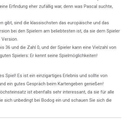
ine Erfindung eher zufällig war, denn was Pascal suchte,
n gibt, sind die klassischsten das europäische und das
ion bei den Spielern am beliebtesten ist, da sie dem Spieler
e Version.
s 36 und die Zahl 0, und der Spieler kann eine Vielzahl von
guten Spielers: Er kennt seine Spielmöglichkeiten!
Spiel! Es ist ein einzigartiges Erlebnis und sollte von
 und ein gutes Gespräch beim Kartengeben genießen!
hsteinsatz ist ebenfalls sehr interessant, da sie für alle
ie sich unbedingt bei Bodog ein und schauen Sie sich die