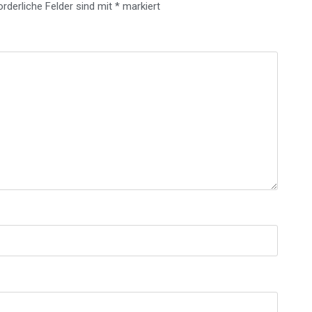
rderliche Felder sind mit
*
markiert