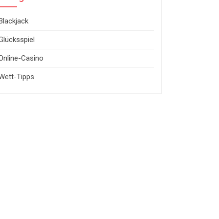
Blackjack
Glücksspiel
Online-Casino
Wett-Tipps