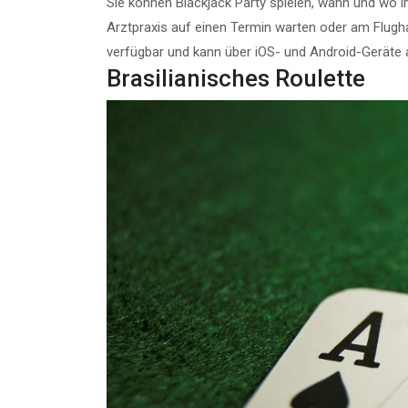
Sie können Blackjack Party spielen, wann und wo im
Arztpraxis auf einen Termin warten oder am Flugha
verfügbar und kann über iOS- und Android-Geräte
Brasilianisches Roulette